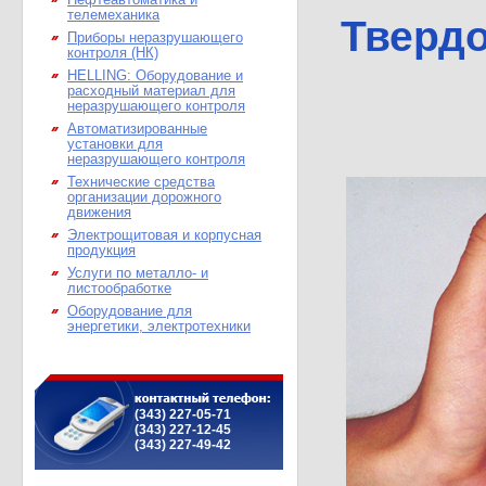
Нефтеавтоматика и
телемеханика
Тверд
Приборы неразрушающего
контроля (НК)
HELLING: Оборудование и
расходный материал для
неразрушающего контроля
Автоматизированные
установки для
неразрушающего контроля
Технические средства
организации дорожного
движения
Электрощитовая и корпусная
продукция
Услуги по металло- и
листообработке
Оборудование для
энергетики, электротехники
(343) 227-05-71
(343) 227-12-45
(343) 227-49-42