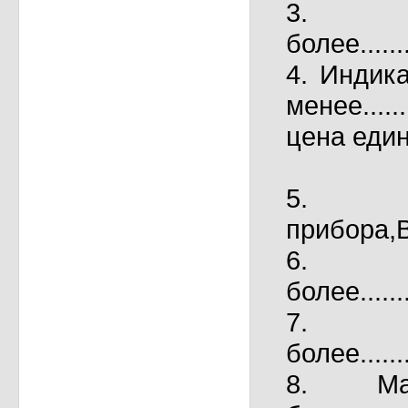
3. 
более..........
4. Индик
менее.......
цена единиц
ед. HR
5. 
прибора,В.....
6. 
более..........
7. 
более.........
8. Ма