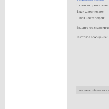
Название организации
Ваши фамилия, имя:
E-mail или телефон:
Введите код с картинки
Текстовое сообщение:
все поля
- обязательны 